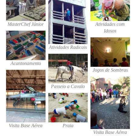
MasterChef Júnior
Atividades com
Idosos
Atividades Radicais
Acantonamento
Jogos de Sombras
Passeio a Cavalo
Visita Base Aérea
Praia
Visita Base Aérea